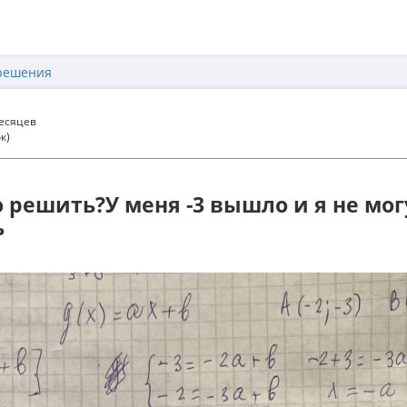
решения
месяцев
к)
то решить?У меня -3 вышло и я не мог
ь