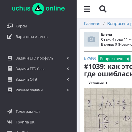
Главная
Вопросы и 
Курсы
Елена
Варианты и тесты
Стаж:
4 года 11 
Баллы:
0 (Новичо
Задачи ЕГЭ профиль
№7699
Вопрос (решен)
#1039: как э
Задачи ЕГЭ база
где ошиблас
Задачи ОГЭ
Условие
Разные задачи
Телеграм чат
Группа ВК