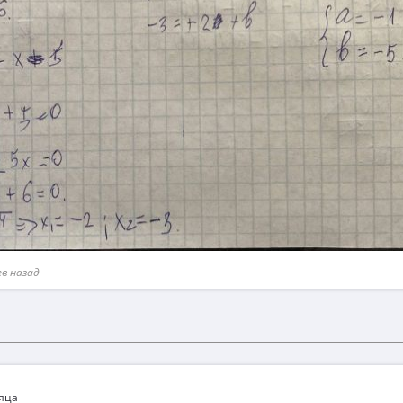
ев назад
сяца