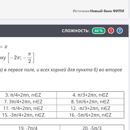
Источник:
Новый банк ФИПИ
СЛОЖНОСТЬ:
44 %
!
?
=
x
[
−
2
π
;
−
π
2
]
π
[
]
зку
−
2
;
−
π
2
в первое поле, и всех корней для пункта б) во второе
3. π/4+2πn, n∈Z
4. π/3+2πn, n∈Z
7. 3π/4+2πn, n∈Z
8. 5π/6+2πn, n∈Z
11. -π/4+2πn, n∈Z
12. -π/3+2πn, n∈Z
15. -3π/4+2πn, n∈Z
16. -5π/6+2πn, n∈Z
19. -7π/4
20. -5π/3