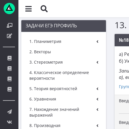
13.
ЗАДАЧИ ЕГЭ ПРОФИЛЬ
№18
1. Планиметрия
2. Векторы
а) 
б) У
3. Стереометрия
Запи
4. Классическое определение
а), 
вероятности
Груп
5. Теория вероятностей
6. Уравнения
Введи
7. Нахождение значений
выражений
Введи
8. Производная