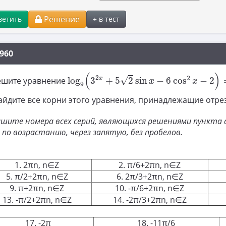
Решение
ветить
+ в тест
960
log
9
(
3
2
x
+
5
2
sin
x
−
6
cos
2
x
−
2
)
=
x
(
)
2
2
x
√
Решите уравнение
log
3
+
5
2
sin
−
6
cos
−
2
x
x
9
Найдите все корни этого уравнения, принадлежащие отре
шите номера всех серий, являющихся решениями пункта а) 
 ​по возрастанию, через запятую, без пробелов.
1. 2πn, n∈Z
2. π/6+2πn, n∈Z
5. π/2+2πn, n∈Z
6. 2π/3+2πn, n∈Z
9. π+2πn, n∈Z
10. -π/6+2πn, n∈Z
13. -π/2+2πn, n∈Z
14. -2π/3+2πn, n∈Z
17. -2π
18. -11π/6