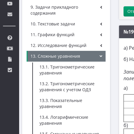
9. Задачи прикладного
От
содержания
10. Текстовые задачи
№19
11. Графики функций
12. Исследование функций
а) 
13. Сложные уравнения
​б) 
13.1. Тригонометрические
Запи
уравнения
поле
13.2. Тригонометрические
а)
уравнения с учетом ОДЗ
13.3. Показательные
уравнения
13.4. Логарифмические
уравнения
б)
13.5. Смешанные уравнения