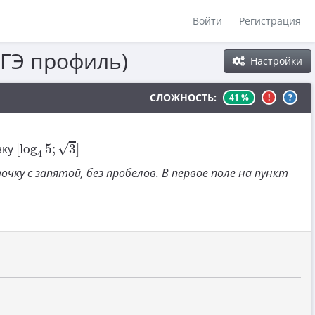
Войти
Регистрация
ЕГЭ профиль)
Настройки
СЛОЖНОСТЬ:
41 %
!
?
[
log
4
5
;
3
]
√
зку
[
log
5
;
3
]
4
чку с запятой, без пробелов. В первое поле на пункт