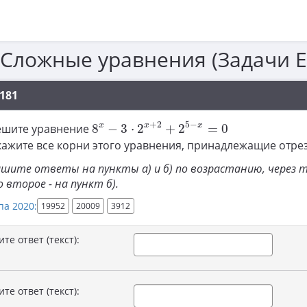
 Сложные уравнения (Задачи 
181
8
x
−
3
⋅
2
x
+
2
+
2
5
−
x
=
0
+
2
5
−
x
x
x
Решите уравнение
8
−
3
⋅
2
+
2
=
0
кажите все корни этого уравнения, принадлежащие отре
шите ответы на пункты а) и б) по возрастанию, через то
во второе - на пункт б).
па 2020:
19952
20009
3912
те ответ (текст):
те ответ (текст):