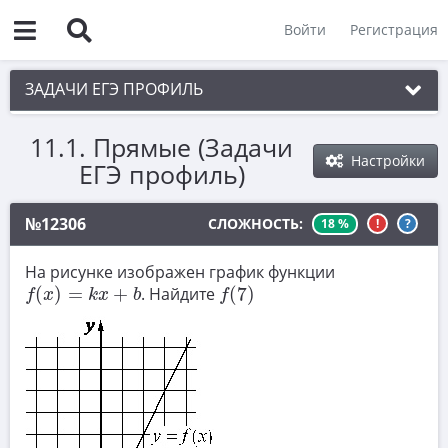
Войти
Регистрация
ЗАДАЧИ ЕГЭ ПРОФИЛЬ
11.1. Прямые (Задачи
1. Планиметрия
Настройки
ЕГЭ профиль)
2. Векторы
3. Стереометрия
№12306
СЛОЖНОСТЬ:
18 %
!
?
4. Классическое определение вероятности
На рисунке изображен график функции
f
(
x
)
=
k
x
+
b
f
(
7
)
5. Теория вероятностей
(
)
=
+
. Найдите
(
7
)
f
x
k
x
b
f
6. Уравнения
7. Нахождение значений выражений
8. Производная
9. Задачи прикладного содержания