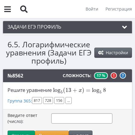
Войти
Регистрация
ЗАДАЧИ ЕГЭ ПРОФИЛЬ
6.5. Логарифмические
1. Планиметрия
уравнения (Задачи ЕГЭ
Настройки
2. Векторы
профиль)
3. Стереометрия
№8562
СЛОЖНОСТЬ:
17 %
!
?
4. Классическое определение вероятности
log
5
(
13
+
x
)
=
log
5
8
5. Теория вероятностей
Решите уравнение
log
(
13
+
)
=
log
8
x
5
5
6. Уравнения
Группа 365:
817
728
156
...
6.1. Алгебраические уравнения
Введите ответ
6.2. Рациональные уравнения
(число):
6.3. Иррациональные уравнения