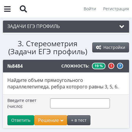
Войти
Регистрация
ЗАДАЧИ ЕГЭ ПРОФИЛЬ
3. Стереометрия
1. Планиметрия
Настройки
(Задачи ЕГЭ профиль)
2. Векторы
3. Стереометрия
№8484
СЛОЖНОСТЬ:
19 %
!
?
3.1. Многогранники
Найдите объем прямоугольного
3.2. Тела вращения
параллелепипеда, ребра которого равны 3, 5, 6.
3.3. Составные тела
Введите ответ
(число):
4. Классическое определение вероятности
5. Теория вероятностей
Решение
Ответить
+ в тест
6. Уравнения