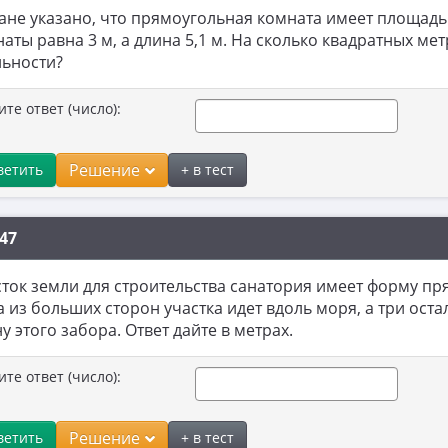
ане указано, что прямоугольная комната имеет площадь 
аты равна 3 м, а длина 5,1 м. На сколько квадратных м
льности?
ите ответ (число):
Решение
ветить
+ в тест
47
ток земли для строительства санатория имеет форму пря
 из больших сторон участка идет вдоль моря, а три ос
у этого забора. Ответ дайте в метрах.
ите ответ (число):
Решение
ветить
+ в тест