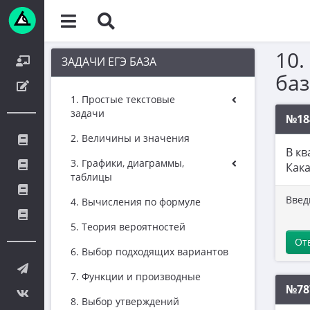
10.
ЗАДАЧИ ЕГЭ БАЗА
баз
1. Простые текстовые
задачи
№18
2. Величины и значения
В кв
3. Графики, диаграммы,
Кака
таблицы
Введ
4. Вычисления по формуле
5. Теория вероятностей
От
6. Выбор подходящих вариантов
7. Функции и производные
№78
8. Выбор утверждений