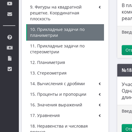
В пл
9. Фигуры на квадратной
комн
решетке. Координатная
реа
плоскость
10. Прикладные задачи по
Введ
планиметрии
11. Прикладные задачи по
От
стереометрии
12. Планиметрия
№18
13. Стереометрия
14. Вычисления с дробями
Учас
Одна
15. Проценты и пропорции
длин
16. Значения выражений
Введ
17. Уравнения
18. Неравенства и числовая
От
прямая