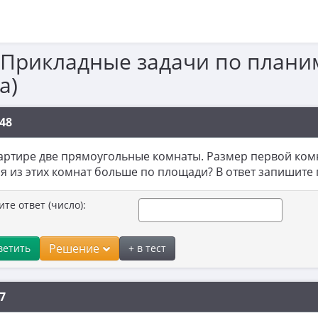
 Прикладные задачи по плани
а)
48
артире две прямоугольные комнаты. Размер первой комн
я из этих комнат больше по площади? В ответ запишите
ите ответ (число):
Решение
ветить
+ в тест
7