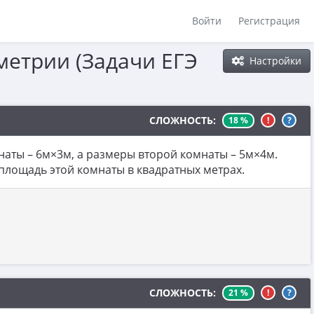
Войти
Регистрация
метрии (Задачи ЕГЭ
Настройки
СЛОЖНОСТЬ:
18 %
!
?
аты – 6м×3м, а размеры второй комнаты – 5м×4м.
 площадь этой комнаты в квадратных метрах.
СЛОЖНОСТЬ:
21 %
!
?