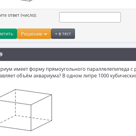
ите ответ (число):
Решение
ветить
+ в тест
9
риум имеет форму прямоугольного параллелепипеда с ра
авляет объём аквариума? В одном литре 1000 кубически