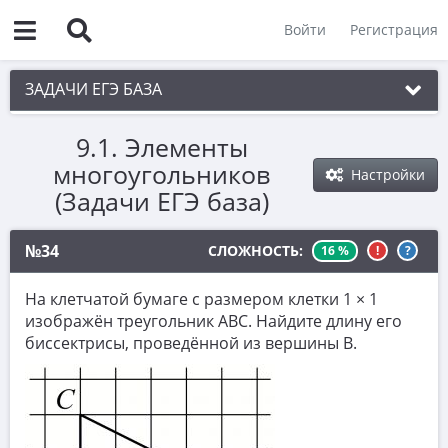
Войти
Регистрация
ЗАДАЧИ ЕГЭ БАЗА
9.1. Элементы
1. Простые текстовые задачи
многоугольников
Настройки
2. Величины и значения
(Задачи ЕГЭ база)
3. Графики, диаграммы, таблицы
№34
СЛОЖНОСТЬ:
16 %
!
?
4. Вычисления по формуле
5. Теория вероятностей
На клетчатой бумаге с размером клетки 1 × 1
изображён треугольник ABC. Найдите длину его
6. Выбор подходящих вариантов
биссектрисы, проведённой из вершины B.
7. Функции и производные
8. Выбор утверждений
9. Фигуры на квадратной решетке.