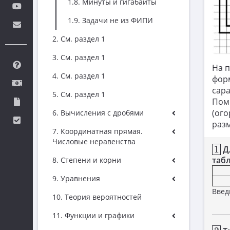
1.8. Минуты и гигабайты
1.9. Задачи не из ФИПИ
2. См. раздел 1
3. См. раздел 1
На п
4. См. раздел 1
форм
сара
5. См. раздел 1
Поми
(ого
6. Вычисления с дробями
разм
7. Координатная прямая.
Числовые неравенства
1
1
Д
таб
8. Степени и корни
9. Уравнения
Введ
10. Теория вероятностей
11. Функции и графики
2