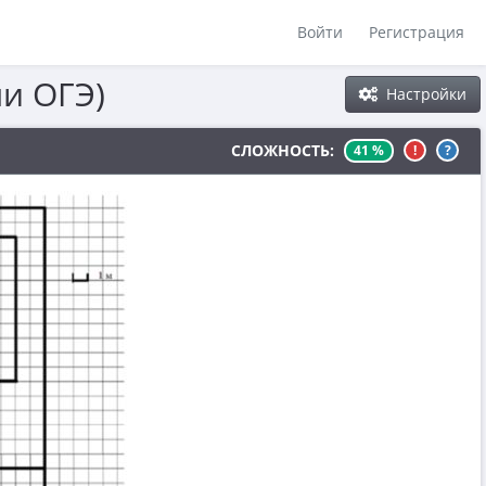
Войти
Регистрация
чи ОГЭ)
Настройки
СЛОЖНОСТЬ:
41 %
!
?