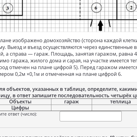
лане изображено домохозяйство (сторона каждой клетки
у. Выезд и въезд осуществляются через единственные во
й, а справа — гараж. Площадь, занятая гаражом, равна 4
мо гаража, жилого дома и сарая, на участке имеется т
род отмечен на плане цифрой 5). Перед гаражом имеет
ером 0,2м ×0,1м и отмеченная на плане цифрой 6.
ля объектов, указанных в таблице, определите, каким
лицу, в ответ запишите последовательность четырёх ц
Объекты
гараж
теплица
Цифры
ите ответ (число):