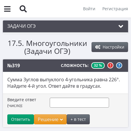
Войти
Регистрация
ЗАДАЧИ ОГЭ
17.5. Многоугольники
1. Практическая задача 1-5
Настройки
(Задачи ОГЭ)
2. См. раздел 1
3. См. раздел 1
№319
СЛОЖНОСТЬ:
32 %
!
?
4. См. раздел 1
Сумма 3углов выпуклого 4-угольника равна 226°.
5. См. раздел 1
Найдите 4-й угол. Ответ дайте в градусах.
6. Вычисления с дробями
Введите ответ
(число):
7. Координатная прямая. Числовые
неравенства
Решение
Ответить
+ в тест
8. Степени и корни