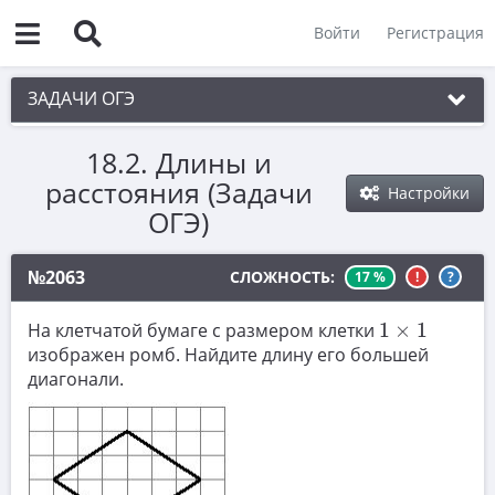
Войти
Регистрация
ЗАДАЧИ ОГЭ
18.2. Длины и
1. Практическая задача 1-5
расстояния (Задачи
Настройки
2. См. раздел 1
ОГЭ)
3. См. раздел 1
№2063
СЛОЖНОСТЬ:
17 %
!
?
4. См. раздел 1
1
×
1
5. См. раздел 1
На клетчатой бумаге с размером клетки
1
×
1
изображен ромб. Найдите длину его большей
6. Вычисления с дробями
диагонали.
7. Координатная прямая. Числовые
неравенства
8. Степени и корни