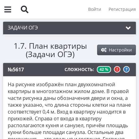
Войти
Регистрация
ЗАДАЧИ ОГЭ
1.7. План квартиры
1. Практическая задача 1-5
Настройки
(Задачи ОГЭ)
1.1. Шины
1.2. Деревни
№5617
СЛОЖНОСТЬ:
42 %
!
?
1.3. Деревни с планом на клетках
На рисунке изображён план двухкомнатной
1.4. План участка
квартиры в многоэтажном жилом доме. В правой
части рисунка даны обозначения двери и окна, а
1.5. Листы бумаги
также указано, что длина стороны клетки на плане
соответствует 0,4 м. Вход в квартиру находится в
1.6. Печки
прихожей. Справа от входа в квартиру
1.7. План квартиры
располагаются кухня и санузел, причём площадь
кухни больше площади санузла. Остальные два
1.8. Минуты и гигабайты