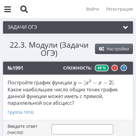
Войти
Регистрация
ЗАДАЧИ ОГЭ
22.3. Модули (Задачи
1. Практическая задача 1-5
Настройки
ОГЭ)
2. См. раздел 1
3. См. раздел 1
№1991
СЛОЖНОСТЬ:
48 %
!
?
4. См. раздел 1
y
=
|
x
2
−
x
−
2
|
2
Постройте график функции
=
|
−
−
2
|
.
y
x
x
5. См. раздел 1
Какое наибольшее число общих точек график
данной функции может иметь с прямой,
6. Вычисления с дробями
параллельной оси абсцисс?
7. Координатная прямая. Числовые
Группа 1016:
неравенства
Введите ответ
8. Степени и корни
(число):