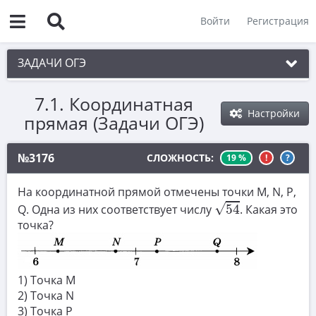
Войти
Регистрация
ЗАДАЧИ ОГЭ
7.1. Координатная
1. Практическая задача 1-5
Настройки
прямая (Задачи ОГЭ)
2. См. раздел 1
3. См. раздел 1
№3176
СЛОЖНОСТЬ:
19 %
!
?
4. См. раздел 1
На координатной прямой отмечены точки M, N, P,
54
5. См. раздел 1
√
Q. Одна из них соответствует числу
54
. Какая это
точка?
6. Вычисления с дробями
7. Координатная прямая. Числовые
неравенства
1) Точка M
2) Точка N
7.1. Координатная прямая
3) Точка P