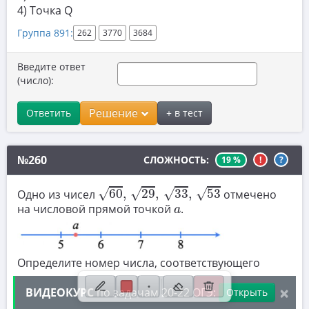
7.2. Числовые неравенства
​4) Точка Q
7.3. Сравнение чисел
Группа 891:
262
3770
3684
8. Степени и корни
Введите ответ
9. Уравнения
(число):
10. Теория вероятностей
Решение
Ответить
+ в тест
11. Функции и графики
12. Расчеты по формулам
№260
СЛОЖНОСТЬ:
19 %
!
?
13. Неравенства
60
,
29
,
33
,
53
√
√
√
√
Одно из чисел
60
,
29
,
33
,
53
отмечено
14. Прогрессии
a
на числовой прямой точкой
.
a
15. Треугольники
16. Окружности
Определите номер числа, соответствующего
a
точка
.
17. Четырехугольники и многоугольники
a
60
×
ВИДЕОКУРС
по задачам 20-22 ОГЭ:
Открыть
√
1)
60
29
18. Фигуры на клетчатой бумаге