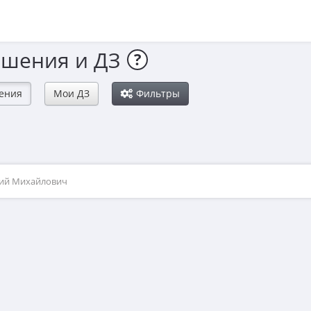
ешения и ДЗ
?
ения
Мои ДЗ
Фильтры
рий Михайлович