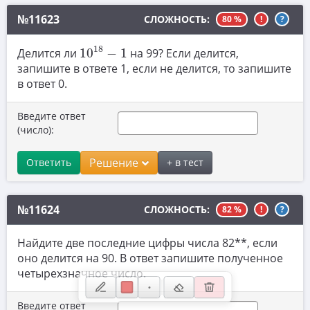
10. Матрицы
№11623
СЛОЖНОСТЬ:
80 %
!
?
11. Устаревшие задачи ЕГЭ и ОГЭ
10
18
−
1
18
Делится ли
10
−
1
на 99? Если делится,
12. Натуральные числа
запишите в ответе 1, если не делится, то запишите
в ответ 0.
13. Теория вероятностей
14. Сканави
Введите ответ
(число):
15. ВПР
Решение
Ответить
+ в тест
16. Загруженные задачи
17. Физика (нужен волонтёр для добавления задач)
№11624
СЛОЖНОСТЬ:
82 %
!
?
Найдите две последние цифры числа 82**, если
оно делится на 90. В ответ запишите полученное
четырехзначное число.
Введите ответ