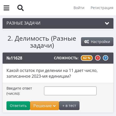
Войти
Регистрация
РАЗНЫЕ ЗАДАЧИ
2. Делимость (Разные
1. Чётность
Настройки
задачи)
2. Делимость
3. Игры
№11628
СЛОЖНОСТЬ:
62 %
!
?
4. Комбинаторика
Какой остаток при делении на 11 дает число,
5. Текстовые задачи
записанное 2023-мя единицам?
6. Вычисления
Введите ответ
(число):
7. Уравнения
8. Планиметрия
Решение
Ответить
+ в тест
9. Стереометрия