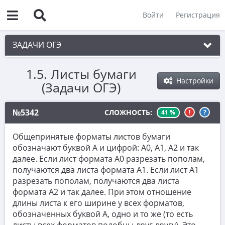
Войти
Регистрация
ЗАДАЧИ ОГЭ
1.5. Листы бумаги
1. Практическая задача 1-5
Настройки
(Задачи ОГЭ)
1.1. Шины
1.2. Деревни
№5342
СЛОЖНОСТЬ:
41 %
!
?
1.3. Деревни с планом на клетках
Общепринятые форматы листов бумаги
1.4. План участка
обозначают буквой A и цифрой: A0, A1, A2 и так
далее. Если лист формата A0 разрезать пополам,
1.5. Листы бумаги
получаются два листа формата A1. Если лист A1
разрезать пополам, получаются два листа
1.6. Печки
формата A2 и так далее. При этом отношение
1.7. План квартиры
длины листа к его ширине у всех форматов,
обозначенных буквой A, одно и то же (то есть
1.8. Минуты и гигабайты