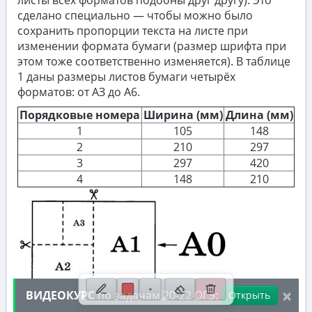
листы всех форматов подобны друг другу). Это
сделано специально — чтобы можно было
1.9. Задачи не из ФИПИ
сохранить пропорции текста на листе при
2. См. раздел 1
изменении формата бумаги (размер шрифта при
этом тоже соответственно изменяется). В таблице
3. См. раздел 1
1 даны размеры листов бумаги четырёх
форматов: от AЗ до A6.
4. См. раздел 1
Порядковые номера
Ширина (мм)
Длина (мм)
5. См. раздел 1
1
105
148
6. Вычисления с дробями
2
210
297
3
297
420
7. Координатная прямая. Числовые
4
148
210
неравенства
8. Степени и корни
9. Уравнения
10. Теория вероятностей
11. Функции и графики
×
ВИДЕОКУРС
по задачам 20-22 ОГЭ:
Открыть
12. Расчеты по формулам
Группа 1138: