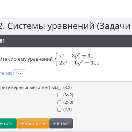
2. Системы уравнений (Задачи
81
{
x
2
+
3
y
2
=
31
2
x
2
+
6
y
2
=
31
x
2
2
+
3
=
31
{
x
y
ите систему уравнений
2
2
2
+
6
=
31
x
y
x
па 985:
3272
рите верный(-ые) ответ(-ы):
(3;2)
(3;-2)
(2;-3)
(2;3)
Решение
ветить
+ в тест