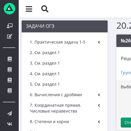
20.
ЗАДАЧИ ОГЭ
№26
1. Практическая задача 1-5
2. См. раздел 1
Реш
3. См. раздел 1
Груп
4. См. раздел 1
5. См. раздел 1
Выбе
6. Вычисления с дробями
7. Координатная прямая.
Числовые неравенства
8. Степени и корни
От