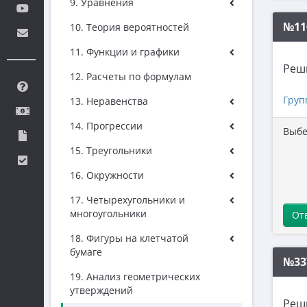
9. Уравнения
№11
10. Теория вероятностей
11. Функции и графики
Реш
12. Расчеты по формулам
Груп
13. Неравенства
14. Прогрессии
Выбе
15. Треугольники
16. Окружности
17. Четырехугольники и
многоугольники
От
18. Фигуры на клетчатой
бумаге
№33
19. Анализ геометрических
утверждений
Реш