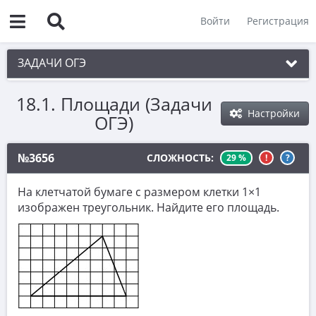
Войти
Регистрация
ЗАДАЧИ ОГЭ
18.1. Площади (Задачи
1. Практическая задача 1-5
Настройки
ОГЭ)
2. См. раздел 1
3. См. раздел 1
№3656
СЛОЖНОСТЬ:
29 %
!
?
4. См. раздел 1
На клетчатой бумаге с размером клетки 1×1
5. См. раздел 1
изображен треугольник. Найдите его площадь.
6. Вычисления с дробями
7. Координатная прямая. Числовые
неравенства
8. Степени и корни