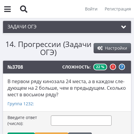
Войти
Регистрация
ЗАДАЧИ ОГЭ
14. Прогрессии (Задачи
1. Практическая задача 1-5
Настройки
ОГЭ)
2. См. раздел 1
3. См. раздел 1
№3708
СЛОЖНОСТЬ:
22 %
!
?
4. См. раздел 1
В пер­вом ряду ки­но­за­ла 24 места, а в каж­дом сле­
5. См. раздел 1
ду­ю­щем на 2 боль­ше, чем в преды­ду­щем. Сколь­ко
мест в вось­мом ряду?
6. Вычисления с дробями
Группа 1232:
7. Координатная прямая. Числовые
неравенства
Введите ответ
(число):
8. Степени и корни