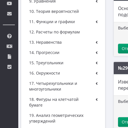
9. Уравнения
Осно
10. Теория вероятностей
под
11. Функции и графики
Выбе
12. Расчеты по формулам
13. Неравенства
От
14. Прогрессии
15. Треугольники
№29
16. Окружности
Изве
17. Четырехугольники и
пере
многоугольники
18. Фигуры на клетчатой
Выбе
бумаге
19. Анализ геометрических
утверждений
От