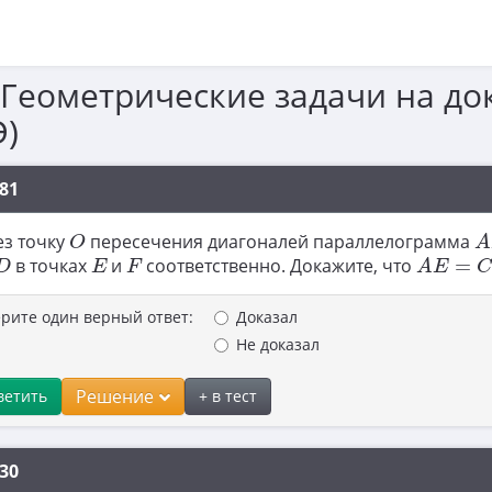
 Геометрические задачи на до
)
81
A
O
ез точку
пересечения диагоналей параллелограмма
O
A
A
E
=
C
F
D
E
F
в точках
и
соответственно. Докажите, что
=
D
E
F
A
E
рите один верный ответ:
Доказал
Не доказал
Решение
ветить
+ в тест
30