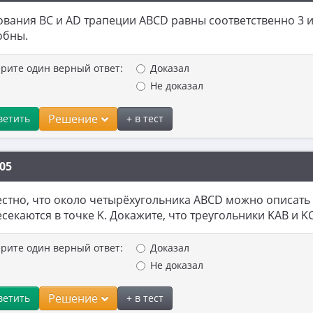
вания BC и AD трапеции ABCD равны соответственно 3 и 
обны.
рите один верный ответ:
Доказал
Не доказал
Решение
ветить
+ в тест
05
стно, что около четырёхугольника ABCD можно описать 
секаются в точке K. Докажите, что треугольники KAB и 
рите один верный ответ:
Доказал
Не доказал
Решение
ветить
+ в тест