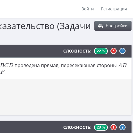
Войти
Регистрация
казательство (Задачи
Настройки
СЛОЖНОСТЬ:
22 %
!
?
B
C
D
A
B
проведена прямая, пересекающая стороны
B
C
D
A
B
.
C
F
СЛОЖНОСТЬ:
23 %
!
?