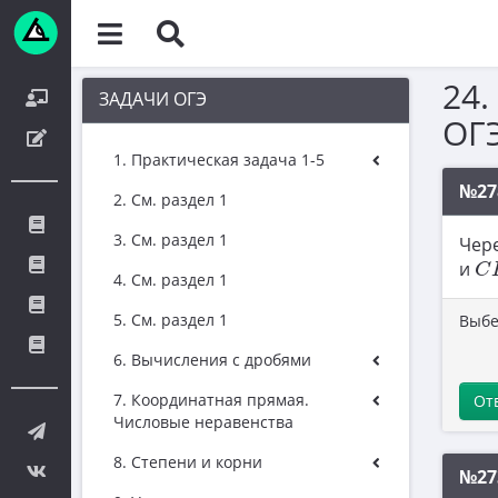
24.
ЗАДАЧИ ОГЭ
ОГЭ
1. Практическая задача 1-5
№27
2. См. раздел 1
3. См. раздел 1
Чер
C
и
C
4. См. раздел 1
5. См. раздел 1
Выбе
6. Вычисления с дробями
7. Координатная прямая.
От
Числовые неравенства
8. Степени и корни
№27