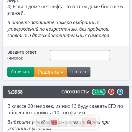
лифт.
Координатная плоскость
4) Если в доме нет лифта, то в этом доме больше 6
этажей.
10. Прикладные задачи по планиметрии
В ответе запишите номера выбранных
11. Прикладные задачи по стереометрии
утверждений по возрастанию, без пробелов,
12. Планиметрия
запятых и других дополнительных символов.
13. Стереометрия
Введите ответ
14. Вычисления с дробями
(число):
15. Проценты и пропорции
Решение
Ответить
+ в тест
16. Значения выражений
17. Уравнения
№3968
СЛОЖНОСТЬ:
23 %
!
?
18. Неравенства и числовая прямая
В классе 20 человек, из них 13 буду сдавать ЕГЭ по
19. Свойства чисел
обществознанию, а 10 - по физике.
20. Текстовые задачи
Выберите утверждения, которые верны при
указанных условиях.
21. Нестандартные задачи