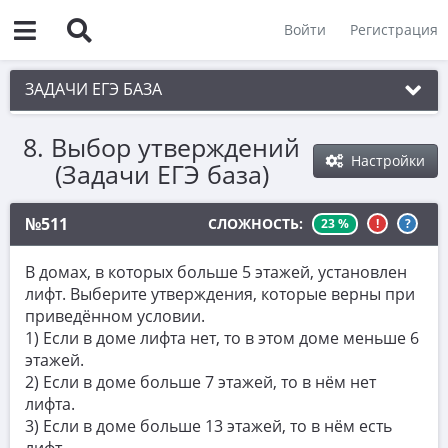
Войти
Регистрация
ЗАДАЧИ ЕГЭ БАЗА
8. Выбор утверждений
1. Простые текстовые задачи
Настройки
(Задачи ЕГЭ база)
2. Величины и значения
3. Графики, диаграммы, таблицы
№511
СЛОЖНОСТЬ:
23 %
!
?
4. Вычисления по формуле
В домах, в которых больше 5 этажей, установлен
5. Теория вероятностей
лифт. Выберите утверждения, которые верны при
приведённом условии.
6. Выбор подходящих вариантов
1) Если в доме лифта нет, то в этом доме меньше 6
этажей.
7. Функции и производные
2) Если в доме больше 7 этажей, то в нём нет
8. Выбор утверждений
лифта.
3) Если в доме больше 13 этажей, то в нём есть
9. Фигуры на квадратной решетке.