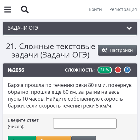
Войти
Регистрация
ЗАДАЧИ ОГЭ
21. Сложные текстовые
1. Практическая задача 1-5
Настройки
задачи (Задачи ОГЭ)
2. См. раздел 1
3. См. раздел 1
№2056
СЛОЖНОСТЬ:
31 %
!
?
4. См. раздел 1
Баржа прошла по течению реки 80 км и, повернув
5. См. раздел 1
обратно, прошла еще 60 км, затратив на весь
пусть 10 часов. Найдите собственную скорость
6. Вычисления с дробями
баржи, если скорость течения реки 5 км/ч.
7. Координатная прямая. Числовые
неравенства
Введите ответ
(число):
8. Степени и корни