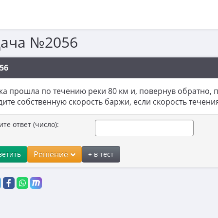
дача №2056
56
а прошла по течению реки 80 км и, повернув обратно, пр
ите собственную скорость баржи, если скорость течения
ите ответ (число):
Решение
ветить
+ в тест