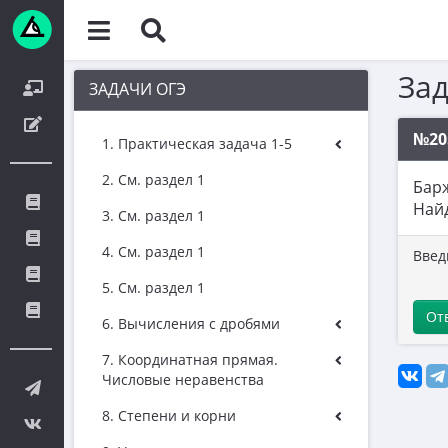
За
ЗАДАЧИ ОГЭ
№20
1. Практическая задача 1-5
2. См. раздел 1
Барж
Найд
3. См. раздел 1
4. См. раздел 1
Введ
5. См. раздел 1
От
6. Вычисления с дробями
7. Координатная прямая.
Числовые неравенства
8. Степени и корни