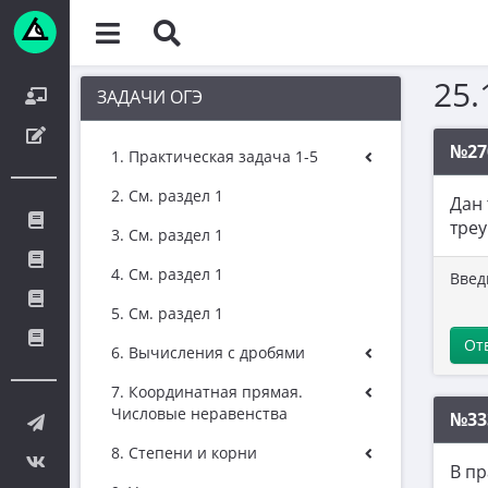
25.
ЗАДАЧИ ОГЭ
№27
1. Практическая задача 1-5
2. См. раздел 1
Дан
тре
3. См. раздел 1
4. См. раздел 1
Введ
5. См. раздел 1
От
6. Вычисления с дробями
7. Координатная прямая.
Числовые неравенства
№33
8. Степени и корни
В пр