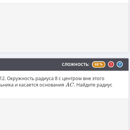
СЛОЖНОСТЬ:
68 %
!
?
12. Окружность радиуса 8 с центром вне этого
A
C
льника и касается основания
. Найдите радиус
A
C