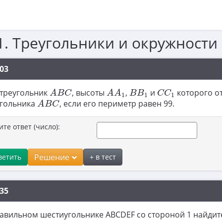
1. Треугольники и окружности
03
A
B
C
A
A
1
B
B
1
C
C
1
 треугольник
, высоты
,
и
которого от
A
B
C
A
A
B
B
C
C
1
1
1
A
B
C
угольника
, если его периметр равен 99.
A
B
C
ите ответ (число):
Решение
ветить
+ в тест
35
авильном шестиугольнике ABCDEF со стороной 1 найдите