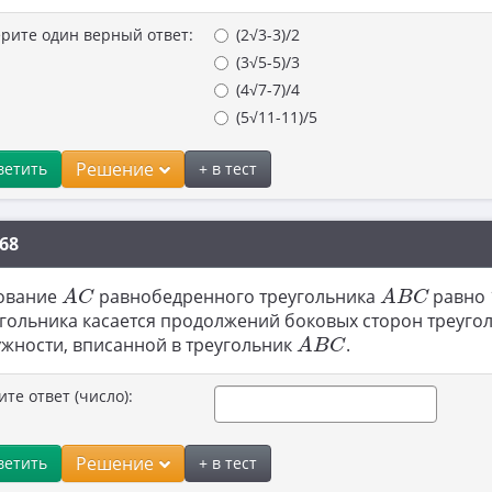
рите один верный ответ:
(2√3-3)/2
(3√5-5)/3
(4√7-7)/4
(5√11-11)/5
Решение
ветить
+ в тест
68
A
C
A
B
C
ование
равнобедренного треугольника
равно 
A
C
A
B
C
гольника касается продолжений боковых сторон треуго
A
B
C
жности, вписанной в треугольник
.
A
B
C
ите ответ (число):
Решение
ветить
+ в тест