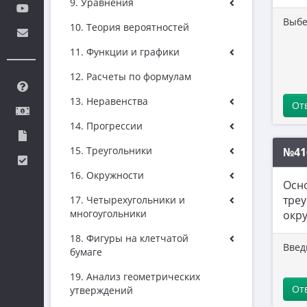
9. Уравнения
Выбе
10. Теория вероятностей
11. Функции и графики
12. Расчеты по формулам
13. Неравенства
От
14. Прогрессии
15. Треугольники
№41
16. Окружности
Осн
треу
17. Четырехугольники и
многоугольники
окру
18. Фигуры на клетчатой
Введ
бумаге
19. Анализ геометрических
От
утверждений