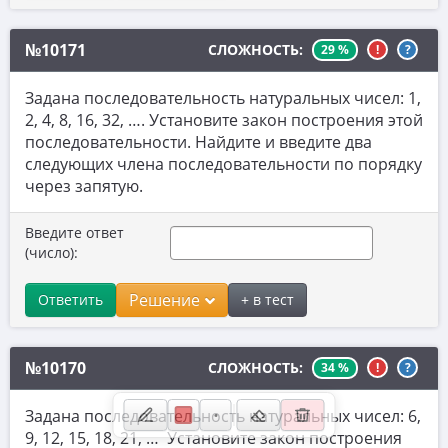
10. Матрицы
№10171
СЛОЖНОСТЬ:
29 %
!
?
11. Устаревшие задачи ЕГЭ и ОГЭ
12. Натуральные числа
Задана последовательность натуральных чисел: 1,
2, 4, 8, 16, 32, …. Установите закон построения этой
13. Теория вероятностей
последовательности. Найдите и введите два
следующих члена последовательности по порядку
14. Сканави
через запятую.
15. ВПР
Введите ответ
16. Загруженные задачи
(число):
17. Физика (нужен волонтёр для добавления задач)
Решение
Ответить
+ в тест
№10170
СЛОЖНОСТЬ:
34 %
!
?
Задана последовательность натуральных чисел: 6,
9, 12, 15, 18, 21, … Установите закон построения