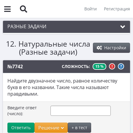
Войти
Регистрация
РАЗНЫЕ ЗАДАЧИ
12. Натуральные числа
1. Чётность
Настройки
(Разные задачи)
2. Делимость
3. Игры
№7742
СЛОЖНОСТЬ:
15 %
!
?
4. Комбинаторика
Найдите двузначное число, равное количеству
5. Текстовые задачи
букв в его названии. Такие числа называют
правдивыми.
6. Вычисления
Введите ответ
7. Уравнения
(число):
8. Планиметрия
Решение
Ответить
+ в тест
9. Стереометрия