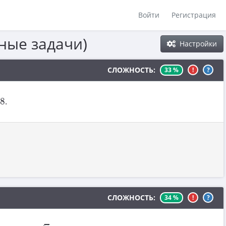
Войти
Регистрация
ные задачи)
Настройки
СЛОЖНОСТЬ:
33 %
!
?
8
.
СЛОЖНОСТЬ:
34 %
!
?
y
=
5
=
2