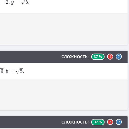
√
=
2
,
=
5
.
y
СЛОЖНОСТЬ:
37 %
!
?
b
=
5
√
√
9
,
=
5
.
b
СЛОЖНОСТЬ:
37 %
!
?