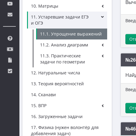
Выч
10. Матрицы
11. Устаревшие задачи ЕГЭ
Введ
и ОГЭ
11.1. Упрощение выражений
От
11.2. Анализ диаграмм
11.3. Практические
№26
задачи по геометрии
12. Натуральные числа
Най
13. Теория вероятностей
Введ
14. Сканави
15. ВПР
От
16. Загруженные задачи
17. Физика (нужен волонтёр для
№46
добавления задач)