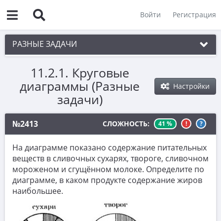
Войти
Регистрация
РАЗНЫЕ ЗАДАЧИ
11.2.1. Круговые
1. Чётность
диаграммы (Разные
Настройки
2. Делимость
задачи)
3. Игры
№2413
СЛОЖНОСТЬ:
41 %
!
?
4. Комбинаторика
5. Текстовые задачи
На диаграмме показано содержание питательных
веществ в сливочных сухарях, твороге, сливочном
6. Вычисления
мороженом и сгущённом молоке. Определите по
7. Уравнения
диаграмме, в каком продукте содержание жиров
наибольшее.
8. Планиметрия
9. Стереометрия