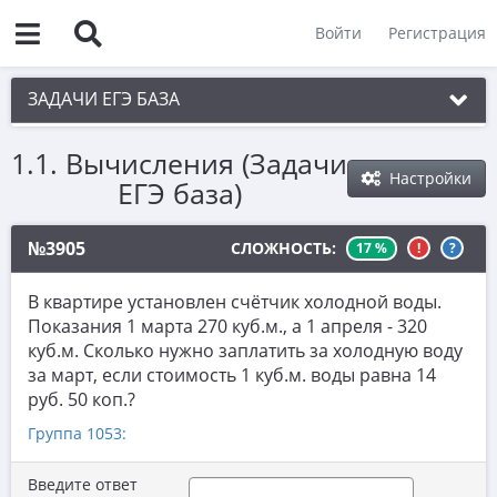
Войти
Регистрация
ЗАДАЧИ ЕГЭ БАЗА
1.1. Вычисления (Задачи
1. Простые текстовые задачи
Настройки
ЕГЭ база)
1.1. Вычисления
1.2. Округление с недостатком и избытком
№3905
СЛОЖНОСТЬ:
17 %
!
?
2. Величины и значения
В квартире установлен счётчик холодной воды.
3. Графики, диаграммы, таблицы
Показания 1 марта 270 куб.м., а 1 апреля - 320
куб.м. Сколько нужно заплатить за холодную воду
4. Вычисления по формуле
за март, если стоимость 1 куб.м. воды равна 14
руб. 50 коп.?
5. Теория вероятностей
Группа 1053:
6. Выбор подходящих вариантов
7. Функции и производные
Введите ответ