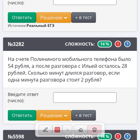
(число):
8. Выбор утверждений
Решение
Ответить
+ в тест
9. Фигуры на квадратной решетке.
Координатная плоскость
Источник:
Реальный ЕГЭ
10. Прикладные задачи по планиметрии
№3282
СЛОЖНОСТЬ:
14 %
!
?
11. Прикладные задачи по стереометрии
12. Планиметрия
На счете Полининого мобильного телефона было
54 рубля, а после разговора с Ильей осталось 28
13. Стереометрия
рублей. Сколько минут длился разговор, если
одна минута разговора стоит 2 рубля?
14. Вычисления с дробями
15. Проценты и пропорции
Введите ответ
(число):
16. Значения выражений
17. Уравнения
Решение
Ответить
+ в тест
18. Неравенства и числовая прямая
№5598
СЛОЖНОСТЬ:
14 %
!
?
19. Свойства чисел