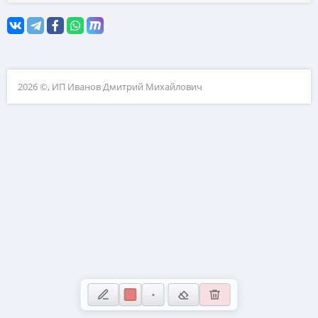
Координатная плоскость
10. Прикладные задачи по планиметрии
11. Прикладные задачи по стереометрии
12. Планиметрия
2026 ©, ИП Иванов Дмитрий Михайлович
13. Стереометрия
14. Вычисления с дробями
15. Проценты и пропорции
16. Значения выражений
17. Уравнения
18. Неравенства и числовая прямая
19. Свойства чисел
20. Текстовые задачи
21. Нестандартные задачи