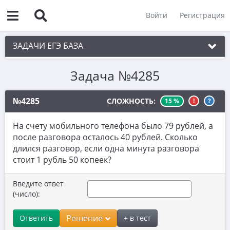
Войти
Регистрация
ЗАДАЧИ ЕГЭ БАЗА
Задача №4285
1. Простые текстовые задачи
2. Величины и значения
№4285
СЛОЖНОСТЬ:
15 %
!
?
3. Графики, диаграммы, таблицы
На счету мобильного телефона было 79 рублей, а
4. Вычисления по формуле
после разговора осталось 40 рублей. Сколько
длился разговор, если одна минута разговора
5. Теория вероятностей
стоит 1 рубль 50 копеек?
6. Выбор подходящих вариантов
Введите ответ
7. Функции и производные
(число):
8. Выбор утверждений
Решение
Ответить
+ в тест
9. Фигуры на квадратной решетке.