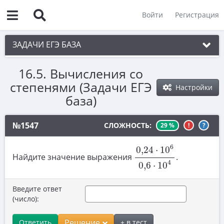
Войти
Регистрация
ЗАДАЧИ ЕГЭ БАЗА
16.5. Вычисления со
1. Простые текстовые задачи
степенями (Задачи ЕГЭ
Настройки
2. Величины и значения
база)
3. Графики, диаграммы, таблицы
№1547
СЛОЖНОСТЬ:
29 %
!
?
4. Вычисления по формуле
0
,
24
⋅
10
6
0
,
6
⋅
10
4
5. Теория вероятностей
6
0
,
24
⋅
10
Найдите значение выражения
.
6. Выбор подходящих вариантов
4
0
,
6
⋅
10
7. Функции и производные
Введите ответ
(число):
8. Выбор утверждений
9. Фигуры на квадратной решетке.
Решение
Ответить
+ в тест