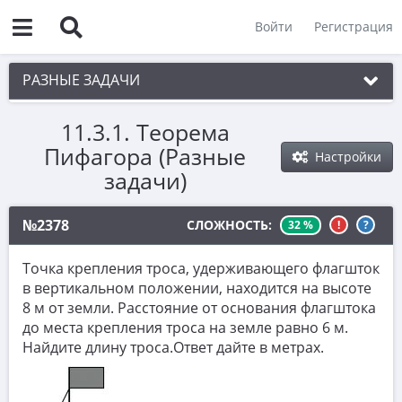
Войти
Регистрация
РАЗНЫЕ ЗАДАЧИ
11.3.1. Теорема
1. Чётность
Пифагора (Разные
Настройки
2. Делимость
задачи)
3. Игры
№2378
СЛОЖНОСТЬ:
32 %
!
?
4. Комбинаторика
5. Текстовые задачи
Точка креп­ле­ния троса, удер­жи­ва­ю­ще­го флаг­шток
в вер­ти­каль­ном по­ло­же­нии, на­хо­дит­ся на вы­со­те
6. Вычисления
8 м от земли. Рас­сто­я­ние от ос­но­ва­ния флаг­што­ка
7. Уравнения
до места креп­ле­ния троса на земле равно 6 м.
Най­ди­те длину троса.Ответ дайте в метрах.
8. Планиметрия
9. Стереометрия