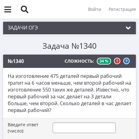
Войти
Регистрация
ЗАДАЧИ ОГЭ
Задача №1340
1. Практическая задача 1-5
2. См. раздел 1
№1340
СЛОЖНОСТЬ:
34 %
!
?
3. См. раздел 1
На изготовление 475 деталей первый рабочий
4. См. раздел 1
тратит на 6 часов меньше, чем второй рабочий на
изготовление 550 таких же деталей. Известно, что
5. См. раздел 1
первый рабочий за час делает на 3 детали
6. Вычисления с дробями
больше, чем второй. Сколько деталей в час делает
первый рабочий?
7. Координатная прямая. Числовые
неравенства
Введите ответ
8. Степени и корни
(число):