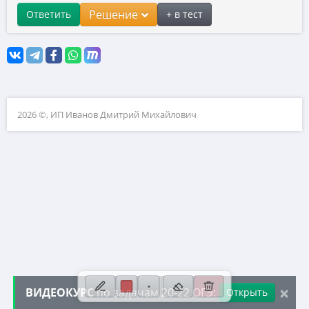
9. Уравнения
Решение
Ответить
+ в тест
10. Теория вероятностей
11. Функции и графики
12. Расчеты по формулам
13. Неравенства
2026 ©, ИП Иванов Дмитрий Михайлович
14. Прогрессии
15. Треугольники
16. Окружности
17. Четырехугольники и многоугольники
18. Фигуры на клетчатой бумаге
19. Анализ геометрических утверждений
20. Уравнения, выражения, неравенства
×
ВИДЕОКУРС
по задачам 20-22 ОГЭ:
Открыть
21. Сложные текстовые задачи