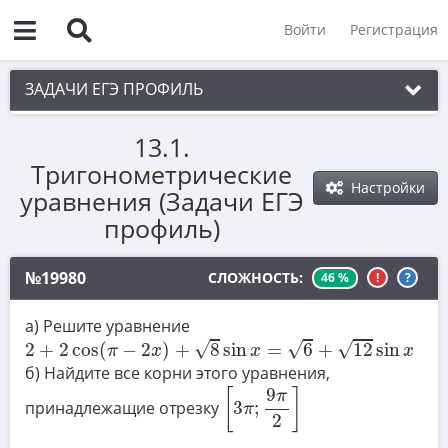
Войти
Регистрация
ЗАДАЧИ ЕГЭ ПРОФИЛЬ
13.1.
1. Планиметрия
Тригонометрические
2. Векторы
Настройки
уравнения (Задачи ЕГЭ
3. Стереометрия
профиль)
4. Классическое определение вероятности
№19980
СЛОЖНОСТЬ:
46 %
!
?
5. Теория вероятностей
а) Решите уравнение
6. Уравнения
2
+
2
cos
(
π
−
2
x
)
+
8
sin
x
=
6
+
12
sin
x
√
√
√
2
+
2
cos
(
−
2
)
+
8
sin
=
6
+
12
sin
π
x
x
x
7. Нахождение значений выражений
б) Найдите все корни этого уравнения,
[
3
π
;
9
π
2
]
9
[
]
π
8. Производная
принадлежащие отрезку
3
;
π
2
9. Задачи прикладного содержания