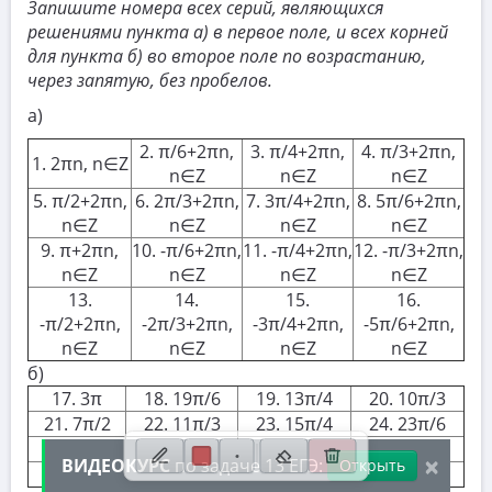
Запишите номера всех серий, являющихся
10. Текстовые задачи
решениями пункта а) в первое поле, и всех корней
для пункта б) во второе поле ​по возрастанию,
11. Графики функций
через запятую, без пробелов.
12. Исследование функций
а)
13. Сложные уравнения
2. π/6+2πn,
3. π/4+2πn,
4. π/3+2πn,
1. 2πn, n∈Z
n∈Z
n∈Z
n∈Z
13.1. Тригонометрические уравнения
5. π/2+2πn,
6. 2π/3+2πn,
7. 3π/4+2πn,
8. 5π/6+2πn,
13.2. Тригонометрические уравнения с учетом
n∈Z
n∈Z
n∈Z
n∈Z
ОДЗ
9. π+2πn,
10. -π/6+2πn,
11. -π/4+2πn,
12. -π/3+2πn,
n∈Z
n∈Z
n∈Z
n∈Z
13.3. Показательные уравнения
13.
14.
15.
16.
-π/2+2πn,
-2π/3+2πn,
-3π/4+2πn,
-5π/6+2πn,
13.4. Логарифмические уравнения
n∈Z
n∈Z
n∈Z
n∈Z
13.5. Смешанные уравнения
б)
17. 3π
18. 19π/6
19. 13π/4
20. 10π/3
14. Стереометрия
21. 7π/2
22. 11π/3
23. 15π/4
24. 23π/6
15. Неравенства
25. 4π
26. 25π/6
27. 17π/4
28. 13π/3
×
ВИДЕОКУРС
по задаче 13 ЕГЭ:
Открыть
29. 9π/2
16. Экономические задачи