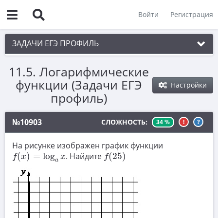
Войти
Регистрация
ЗАДАЧИ ЕГЭ ПРОФИЛЬ
11.5. Логарифмические
1. Планиметрия
функции (Задачи ЕГЭ
Настройки
2. Векторы
профиль)
3. Стереометрия
№10903
СЛОЖНОСТЬ:
34 %
!
?
4. Классическое определение вероятности
5. Теория вероятностей
На рисунке изображен график функции
f
(
x
)
=
log
a
x
f
(
25
)
(
)
=
log
. Найдите
(
25
)
f
x
x
f
6. Уравнения
a
7. Нахождение значений выражений
8. Производная
9. Задачи прикладного содержания