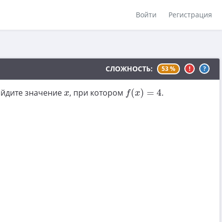
Войти
Регистрация
СЛОЖНОСТЬ:
53 %
!
?
f
(
x
)
=
4
x
айдите значение
, при котором
(
)
=
4
.
x
f
x