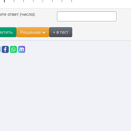
ите ответ (число):
Решение
ветить
+ в тест