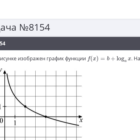
дача №8154
54
f
(
x
)
=
b
+
log
a
x
рисунке изображен график функции
(
)
=
+
log
. Н
f
x
b
x
a