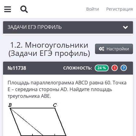
Войти
Регистрация
ЗАДАЧИ ЕГЭ ПРОФИЛЬ
1.2. Многоугольники
1. Планиметрия
Настройки
(Задачи ЕГЭ профиль)
1.1. Треугольники
1.2. Многоугольники
№11738
СЛОЖНОСТЬ:
24 %
!
?
1.3. Окружности
Площадь параллелограмма ABCD равна 60. Точка
2. Векторы
E – середина стороны AD. Найдите площадь
треугольника ABE.
3. Стереометрия
4. Классическое определение вероятности
5. Теория вероятностей
6. Уравнения