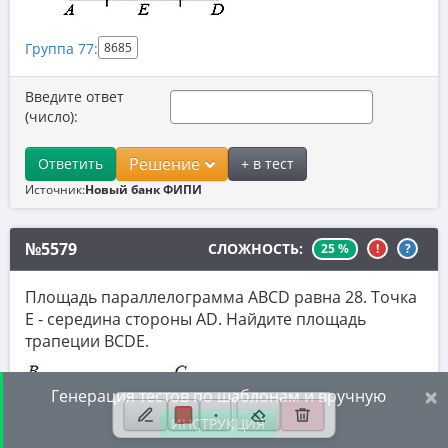
7. Нахождение значений выражений
Группа 77:
8685
8. Производная
9. Задачи прикладного содержания
Введите ответ
(число):
10. Текстовые задачи
Решение
Ответить
+ в тест
11. Графики функций
Источник:
Новый банк ФИПИ
12. Исследование функций
13. Сложные уравнения
№5579
СЛОЖНОСТЬ:
25 %
!
?
14. Стереометрия
Площадь параллелограмма ABCD равна 28. Точка
15. Неравенства
Е - середина стороны AD. Найдите площадь
трапеции BCDE.
16. Экономические задачи
17. Планиметрия
×
Генерация тестов по шаблонам и вручную
18. Параметры
ИНСТРУКЦИЯ