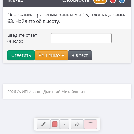
№8702
СЛОЖНОСТЬ:
68 %
!
?
10. Текстовые задачи
Основания трапеции равны 5 и 16, площадь равна
11. Графики функций
63. Найдите её высоту.
12. Исследование функций
Введите ответ
13. Сложные уравнения
(число):
14. Стереометрия
Решение
Ответить
+ в тест
15. Неравенства
16. Экономические задачи
17. Планиметрия
2026 ©, ИП Иванов Дмитрий Михайлович
18. Параметры
19. Числа и их свойства