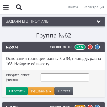
Войти
Регистрация
ЗАДАЧИ ЕГЭ ПРОФИЛЬ
Группа №62
1. Планиметрия
2. Векторы
№5974
СЛОЖНОСТЬ:
27 %
!
?
3. Стереометрия
Основания трапеции равны 8 и 34, площадь равна
4. Классическое определение вероятности
168. Найдите её высоту.
5. Теория вероятностей
Введите ответ
6. Уравнения
(число):
7. Нахождение значений выражений
Решение
Ответить
+ в тест
8. Производная
9. Задачи прикладного содержания