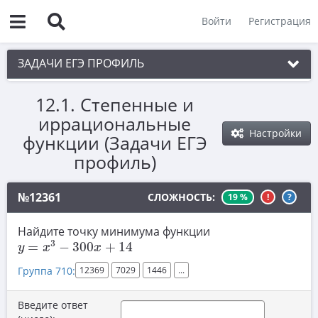
Войти
Регистрация
ЗАДАЧИ ЕГЭ ПРОФИЛЬ
12.1. Степенные и
1. Планиметрия
иррациональные
2. Векторы
Настройки
функции (Задачи ЕГЭ
3. Стереометрия
профиль)
4. Классическое определение вероятности
№12361
СЛОЖНОСТЬ:
19 %
!
?
5. Теория вероятностей
Найдите точку минимума функции
6. Уравнения
y
=
x
3
−
300
x
+
14
3
=
−
300
+
14
y
x
x
7. Нахождение значений выражений
Группа 710:
12369
7029
1446
...
8. Производная
Введите ответ
9. Задачи прикладного содержания