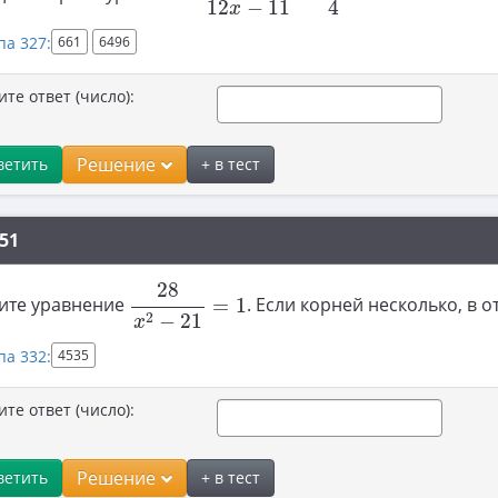
4
12
−
11
x
па 327:
661
6496
ите ответ (число):
Решение
ветить
+ в тест
51
28
x
2
−
21
=
1
28
ите уравнение
=
1
. Если корней несколько, в 
2
−
21
x
па 332:
4535
ите ответ (число):
Решение
ветить
+ в тест