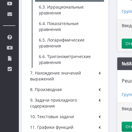
6.3. Иррациональные
Груп
уравнения
6.4. Показательные
Введ
уравнения
6.5. Логарифмические
От
уравнения
6.6. Тригонометрические
уравнения
№68
7. Нахождение значений
выражений
Реш
8. Производная
Груп
9. Задачи прикладного
содержания
Введ
10. Текстовые задачи
От
11. Графики функций