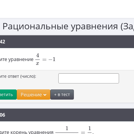
. Рациональные уравнения (З
42
4
x
=
−
1
4
ите уравнение
=
−
1
x
ите ответ (число):
Решение
ветить
+ в тест
06
1
12
x
−
11
=
1
4
1
1
дите корень уравнения
=
.