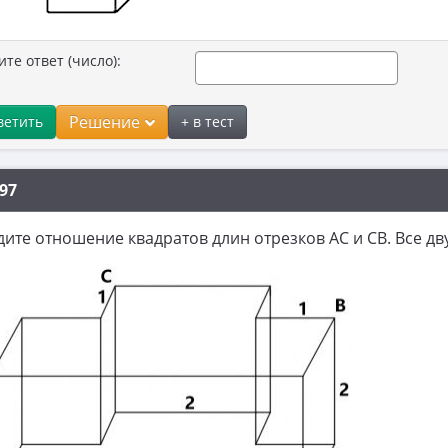
ите ответ (число):
Решение
ветить
+ в тест
97
ите отношение квадратов длин отрезков AC и CB. Все д