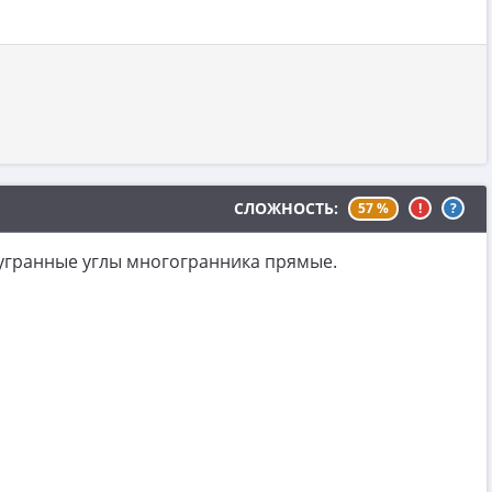
СЛОЖНОСТЬ:
57 %
!
?
вугранные углы многогранника прямые.