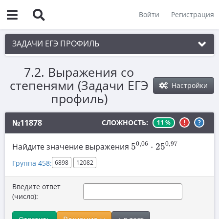
Войти
Регистрация
ЗАДАЧИ ЕГЭ ПРОФИЛЬ
7.2. Выражения со
1. Планиметрия
степенями (Задачи ЕГЭ
Настройки
2. Векторы
профиль)
3. Стереометрия
№11878
СЛОЖНОСТЬ:
11 %
!
?
4. Классическое определение вероятности
5
0
,
06
⋅
25
0
,
97
5. Теория вероятностей
0
,
06
0
,
97
Найдите значение выражения
5
⋅
25
6. Уравнения
Группа 458:
6898
12082
7. Нахождение значений выражений
Введите ответ
7.1. Рациональные выражения
(число):
7.2. Выражения со степенями