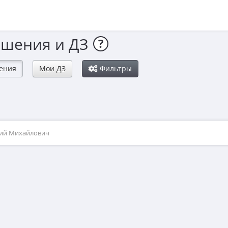
ешения и ДЗ
?
ения
Мои ДЗ
Фильтры
рий Михайлович