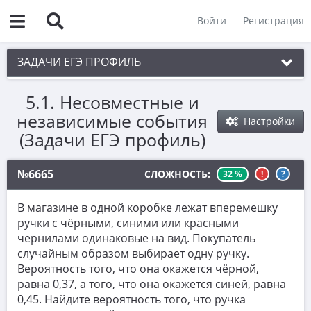
Войти
Регистрация
ЗАДАЧИ ЕГЭ ПРОФИЛЬ
5.1. Несовместные и
1. Планиметрия
независимые события
Настройки
2. Векторы
(Задачи ЕГЭ профиль)
3. Стереометрия
№6665
СЛОЖНОСТЬ:
32 %
!
?
4. Классическое определение вероятности
5. Теория вероятностей
В магазине в одной коробке лежат вперемешку
ручки с чёрными, синими или красными
5.1. Несовместные и независимые события
чернилами одинаковые на вид. Покупатель
5.2. Условная и полная вероятность
случайным образом выбирает одну ручку.
Вероятность того, что она окажется чёрной,
6. Уравнения
равна 0,37, а того, что она окажется синей, равна
0,45. Найдите вероятность того, что ручка
7. Нахождение значений выражений