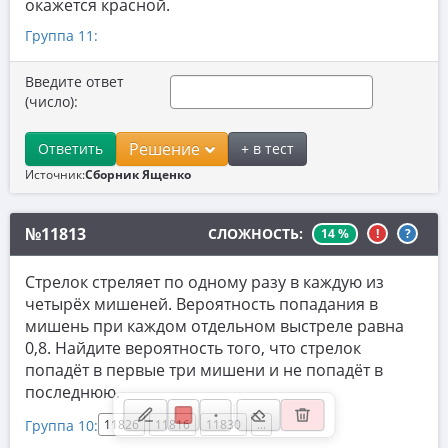
окажется красной.
8. Производная
Группа 11:
9. Задачи прикладного содержания
Введите ответ
10. Текстовые задачи
(число):
11. Графики функций
Решение
Ответить
+ в тест
12. Исследование функций
Источник:
Сборник Ященко
13. Сложные уравнения
№11813
СЛОЖНОСТЬ:
14 %
!
?
14. Стереометрия
15. Неравенства
Стрелок стреляет по одному разу в каждую из
четырёх мишеней. Вероятность попадания в
16. Экономические задачи
мишень при каждом отдельном выстреле равна
0,8. Найдите вероятность того, что стрелок
17. Планиметрия
попадёт в первые три мишени и не попадёт в
18. Параметры
последнюю.
19. Числа и их свойства
Группа 10:
11826
11816
11830
...