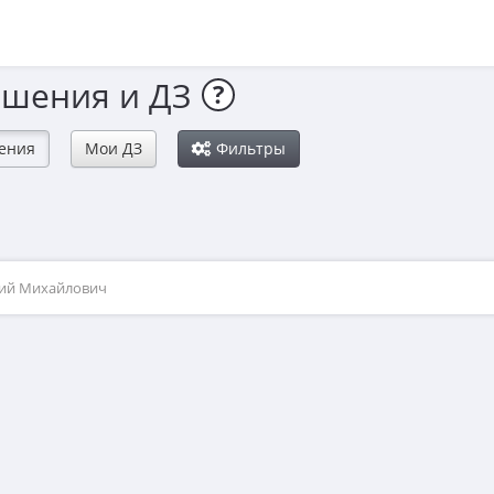
ешения и ДЗ
?
ения
Мои ДЗ
Фильтры
рий Михайлович