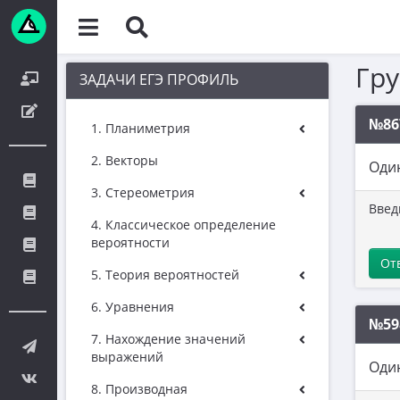
Гр
ЗАДАЧИ ЕГЭ ПРОФИЛЬ
№86
1. Планиметрия
2. Векторы
Один
3. Стереометрия
Введ
4. Классическое определение
вероятности
От
5. Теория вероятностей
6. Уравнения
№59
7. Нахождение значений
выражений
Один
8. Производная