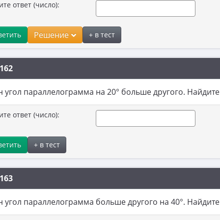
ите ответ (число):
Решение
ветить
+ в тест
162
 угол параллелограмма на 20° больше другого. Найдите 
ите ответ (число):
ветить
+ в тест
163
 угол параллелограмма больше другого на 40°. Найдите 