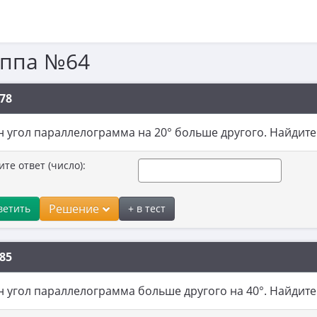
уппа №64
78
 угол параллелограмма на 20° больше другого. Найдите 
ите ответ (число):
Решение
ветить
+ в тест
85
 угол параллелограмма больше другого на 40°. Найдите 