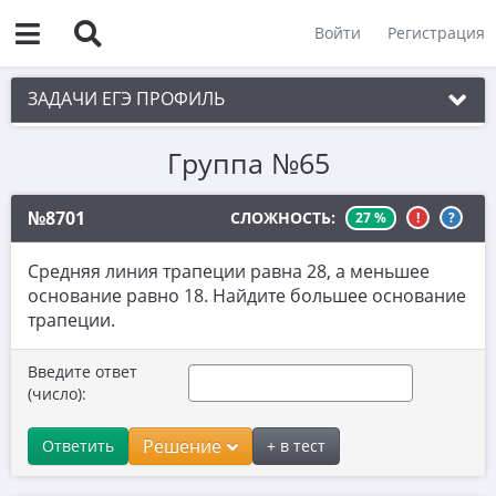
Войти
Регистрация
ЗАДАЧИ ЕГЭ ПРОФИЛЬ
Группа №65
1. Планиметрия
2. Векторы
№8701
СЛОЖНОСТЬ:
27 %
!
?
3. Стереометрия
Средняя линия трапеции равна 28, а меньшее
4. Классическое определение вероятности
основание равно 18. Найдите большее основание
трапеции.
5. Теория вероятностей
6. Уравнения
Введите ответ
(число):
7. Нахождение значений выражений
8. Производная
Решение
Ответить
+ в тест
9. Задачи прикладного содержания