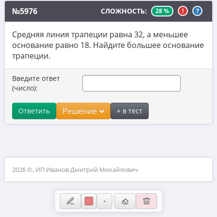
№5976
10. Текстовые задачи
СЛОЖНОСТЬ:
28 %
!
?
11. Графики функций
Средняя линия трапеции равна 32, а меньшее
основание равно 18. Найдите большее основание
12. Исследование функций
трапеции.
13. Сложные уравнения
Введите ответ
14. Стереометрия
(число):
15. Неравенства
Решение
Ответить
+ в тест
16. Экономические задачи
17. Планиметрия
18. Параметры
19. Числа и их свойства
2026 ©, ИП Иванов Дмитрий Михайлович