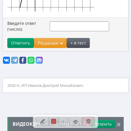
10. Текстовые задачи
11. Графики функций
Введите ответ
12. Исследование функций
(число):
13. Сложные уравнения
Решение
Ответить
+ в тест
14. Стереометрия
15. Неравенства
16. Экономические задачи
17. Планиметрия
2026 ©, ИП Иванов Дмитрий Михайлович
18. Параметры
19. Числа и их свойства
×
ВИДЕОКУРС
по задачам ЕГЭ 1-12:
Открыть