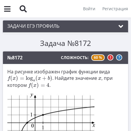
Войти
Регистрация
ЗАДАЧИ ЕГЭ ПРОФИЛЬ
Задача №8172
1. Планиметрия
2. Векторы
№8172
СЛОЖНОСТЬ:
60 %
!
?
3. Стереометрия
На рисунке изображен график функции вида
f
(
x
)
=
log
a
(
x
+
b
)
4. Классическое определение вероятности
x
(
)
=
log
(
+
)
. Найдите значение
, при
f
x
x
b
x
a
f
(
x
)
=
4
котором
(
)
=
4
.
5. Теория вероятностей
f
x
6. Уравнения
7. Нахождение значений выражений
8. Производная
9. Задачи прикладного содержания