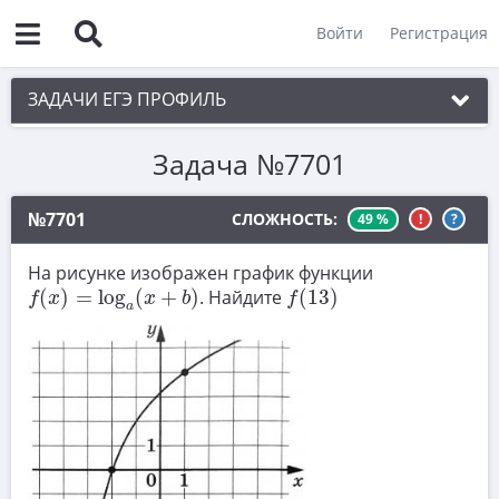
Войти
Регистрация
ЗАДАЧИ ЕГЭ ПРОФИЛЬ
Задача №7701
1. Планиметрия
2. Векторы
№7701
СЛОЖНОСТЬ:
49 %
!
?
3. Стереометрия
На рисунке изображен график функции
f
(
x
)
=
log
a
(
x
+
b
)
f
(
13
)
4. Классическое определение вероятности
(
)
=
log
(
+
)
. Найдите
(
13
)
f
x
x
b
f
a
5. Теория вероятностей
6. Уравнения
7. Нахождение значений выражений
8. Производная
9. Задачи прикладного содержания