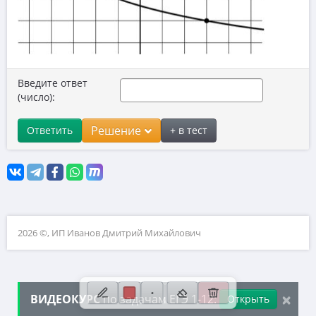
10. Текстовые задачи
11. Графики функций
12. Исследование функций
Введите ответ
13. Сложные уравнения
(число):
14. Стереометрия
Решение
Ответить
+ в тест
15. Неравенства
16. Экономические задачи
17. Планиметрия
18. Параметры
2026 ©, ИП Иванов Дмитрий Михайлович
19. Числа и их свойства
×
ВИДЕОКУРС
по задачам ЕГЭ 1-12:
Открыть