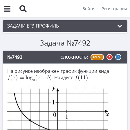
Войти
Регистрация
ЗАДАЧИ ЕГЭ ПРОФИЛЬ
Задача №7492
1. Планиметрия
2. Векторы
№7492
СЛОЖНОСТЬ:
69 %
!
?
3. Стереометрия
На рисунке изображен график функции вида
f
(
x
)
=
log
a
(
x
+
b
)
f
(
11
)
4. Классическое определение вероятности
(
)
=
log
(
+
)
. Найдите
(
11
)
.
f
x
x
b
f
a
5. Теория вероятностей
6. Уравнения
7. Нахождение значений выражений
8. Производная
9. Задачи прикладного содержания